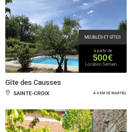
MEUBLÉS ET GÎTES
à partir de
500€
Location Semaine Moyenne Saison
Gîte des Causses
SAINTE-CROIX
À 4 KM DE MARTIEL