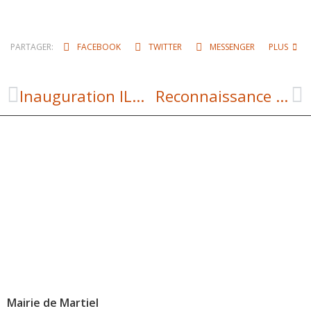
PARTAGER:
FACEBOOK
TWITTER
MESSENGER
PLUS
Inauguration ILOT P FAURE et célébration ELECTIONS MUNICIPALES
Reconnaissance des élus aux électeurs de Martiel
Mairie de Martiel