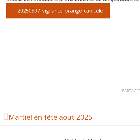
20250807_vigilance_orange_canicule
PARTAGER
Martiel en fête aout 2025