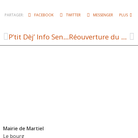
PARTAGER:
FACEBOOK
TWITTER
MESSENGER
PLUS
P’tit Dèj’ Info Seniors
Réouverture du guichet MaPrimeRénov’
Mairie de Martiel
Le bourg