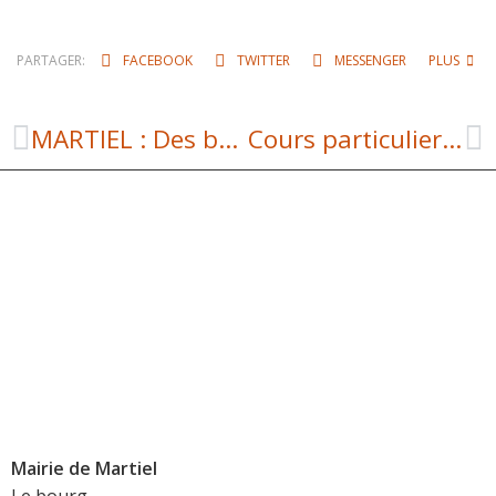
PARTAGER:
FACEBOOK
TWITTER
MESSENGER
PLUS
MARTIEL : Des bénévoles engagés pour la mise en valeur du patrimoine collectif
Cours particuliers à la piscine de Bannac
Mairie de Martiel