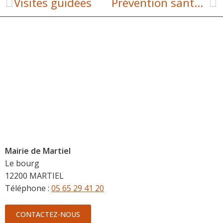
Visites guidées
Prévention santé en entreprise : sensibiliser au dépistage du cancer du col de l’utérus
Mairie de Martiel
Le bourg
12200 MARTIEL
Téléphone :
05 65 29 41 20
CONTACTEZ-NOUS